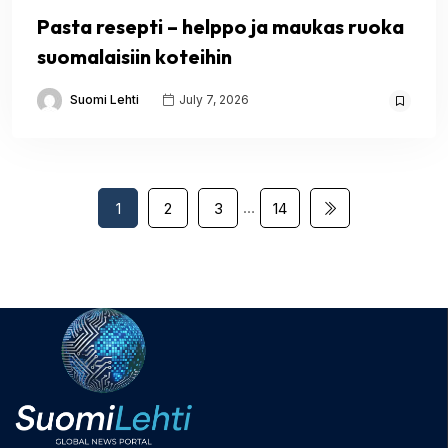
Pasta resepti – helppo ja maukas ruoka
suomalaisiin koteihin
Suomi Lehti
July 7, 2026
…
1
2
3
14