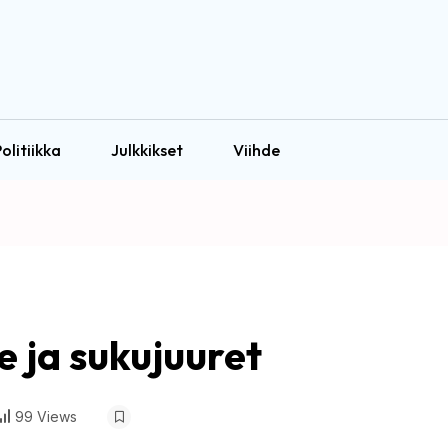
olitiikka
Julkkikset
Viihde
he ja sukujuuret
99 Views