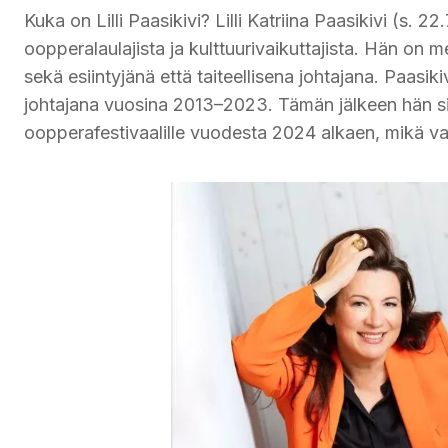
Kuka on Lilli Paasikivi? Lilli Katriina Paasikivi (s.
oopperalaulajista ja kulttuurivaikuttajista. Hän on
sekä esiintyjänä että taiteellisena johtajana. Paasik
johtajana vuosina 2013–2023. Tämän jälkeen hän sii
oopperafestivaalille vuodesta 2024 alkaen, mikä v