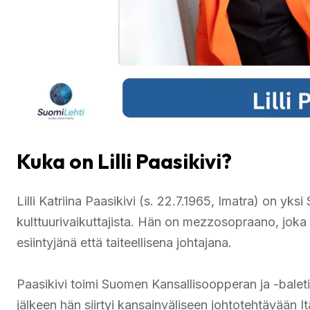
Kuka on Lilli Paasikivi?
Lilli Katriina Paasikivi (s. 22.7.1965, Imatra) on yk
kulttuurivaikuttajista. Hän on mezzosopraano, joka
esiintyjänä että taiteellisena johtajana.
Paasikivi toimi Suomen Kansallisoopperan ja -balet
jälkeen hän siirtyi kansainväliseen johtotehtävään I