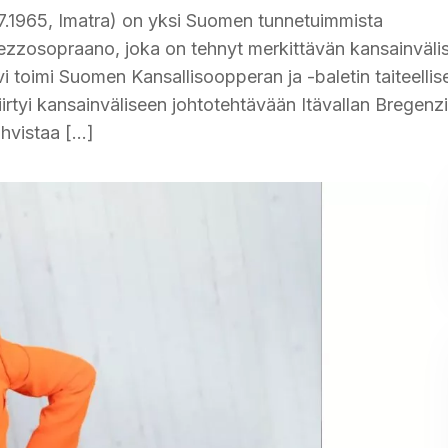
 22.7.1965, Imatra) on yksi Suomen tunnetuimmista
 mezzosopraano, joka on tehnyt merkittävän kansainväli
ivi toimi Suomen Kansallisoopperan ja -baletin taiteelli
rtyi kansainväliseen johtotehtävään Itävallan Bregenz
ahvistaa […]