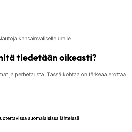
utoja kansainväliselle uralle.
mitä tiedetään oikeasti?
mmat ja perhetausta. Tässä kohtaa on tärkeää erottaa
luotettavissa suomalaisissa lähteissä