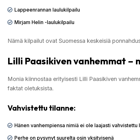
Lappeenrannan laulukilpailu
Mirjam Helin -laulukilpailu
Nämä kilpailut ovat Suomessa keskeisiä ponnahdusla
Lilli Paasikiven vanhemmat – 
Monia kiinnostaa erityisesti Lilli Paasikiven vanhe
faktat oletuksista.
Vahvistettu tilanne:
Hänen vanhempiensa nimiä ei ole laajasti vahvistettu 
Perhe on pysynyt suurelta osin yksityisenä