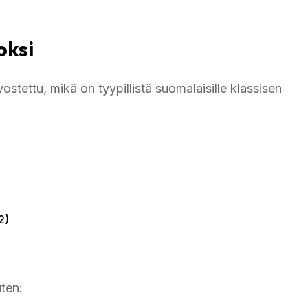
oksi
ostettu, mikä on tyypillistä suomalaisille klassisen
2)
uten: