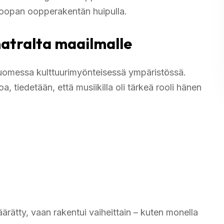
oopan oopperakentän huipulla.
matralta maailmalle
sa Suomessa kulttuurimyönteisessä ympäristössä.
oa, tiedetään, että musiikilla oli tärkeä rooli hänen
ärätty, vaan rakentui vaiheittain – kuten monella