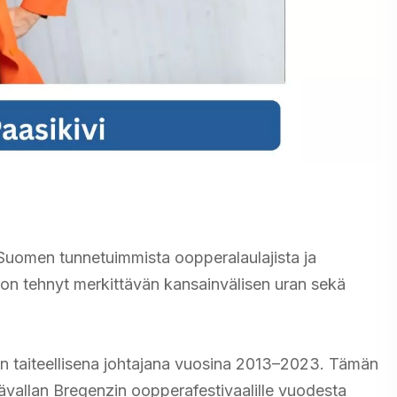
si Suomen tunnetuimmista oopperalaulajista ja
 on tehnyt merkittävän kansainvälisen uran sekä
in taiteellisena johtajana vuosina 2013–2023. Tämän
tävallan Bregenzin oopperafestivaalille vuodesta