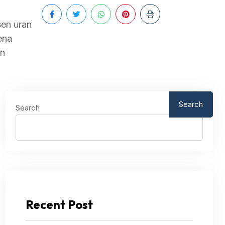
sen uran
sena
in
Search
Search
Recent Post