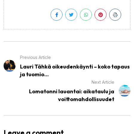
Previous Article
Lauri Tähkä oikeudenkäynti – koko tapaus
ja tuomio...
Next Article
Lomatonni lauantai: aikataulu ja
voittomahdollisuudet
Leave a comment