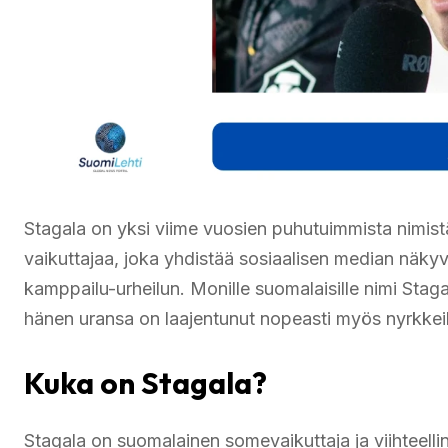
Stagala on yksi viime vuosien puhutuimmista nimis
vaikuttajaa, joka yhdistää sosiaalisen median näkyvy
kamppailu-urheilun. Monille suomalaisille nimi Stagal
hänen uransa on laajentunut nopeasti myös nyrkkei
Kuka on Stagala?
Stagala on suomalainen somevaikuttaja ja viihteellin