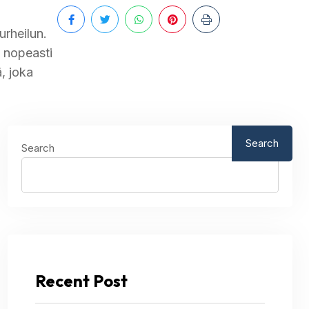
urheilun.
t nopeasti
, joka
Search
Search
Recent Post