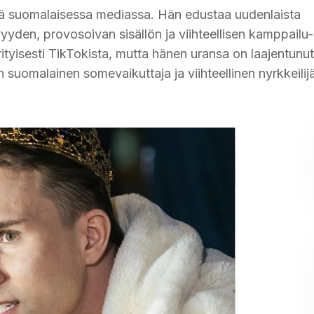
tä suomalaisessa mediassa. Hän edustaa uudenlaista
yyden, provosoivan sisällön ja viihteellisen kamppailu-
erityisesti TikTokista, mutta hänen uransa on laajentunu
uomalainen somevaikuttaja ja viihteellinen nyrkkeilijä