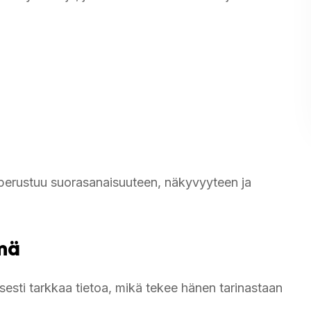
 perustuu suorasanaisuuteen, näkyvyyteen ja
mä
isesti tarkkaa tietoa, mikä tekee hänen tarinastaan