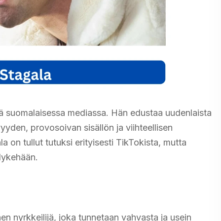
tä suomalaisessa mediassa. Hän edustaa uudenlaista
yden, provosoivan sisällön ja viihteellisen
a on tullut tutuksi erityisesti TikTokista, mutta
lykehään.
en nyrkkeilijä, joka tunnetaan vahvasta ja usein